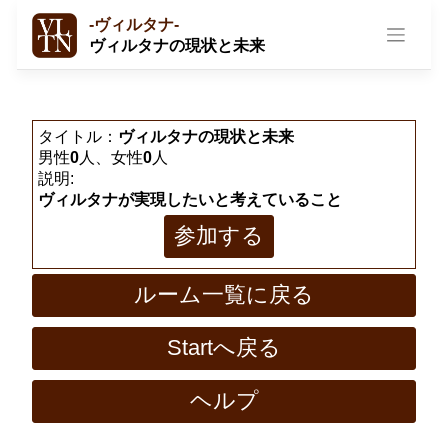
Skip
-ヴィルタナ-
to
ヴィルタナの現状と未来
content
タイトル：
ヴィルタナの現状と未来
男性
0
人、女性
0
人
説明:
ヴィルタナが実現したいと考えていること
参加する
ルーム一覧に戻る
Startへ戻る
ヘルプ